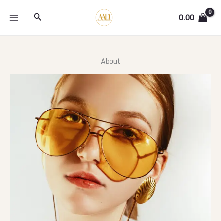
Skip
Search
to
0.00
content
About